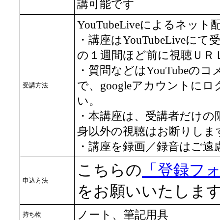
講可能です
YouTubeLiveによるネッ
・講座はYouTubeLive
の１週間ほど前に視聴ＵＲ
・質問などはYouTubeの
で、googleアカウント
受講方法
い。
・本講座は、受講者だけの
身以外の視聴はお断りしま
・講座を録画／録音はご遠
こちらの
「登録フ
申込方法
をお願いいたしま
ノート、筆記用具
持ち物