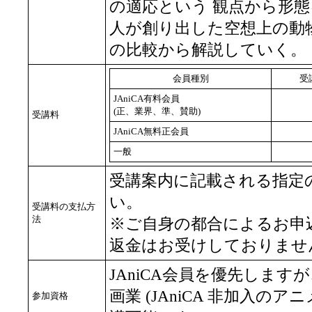
の適応という 観点から形
人が創り出した空想上の動
の比較から解説していく。
会員種別
受
JAniCA有料会員
(正、業界、準、賛助)
受講料
JAniCA無料正会員
一般
受講案内に記載される指定
い。
受講料の支払方
法
※ご自身の都合によるお申
返金はお受けしておりませ
JAniCA会員を優先しま
画業 (JAniCA 非加入の
参加資格