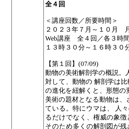
全４回
＜講座回数／所要時間＞
２０２３年７月～１０月 
Web講座 全４回／各３時
１３時３０分～１６時３０
【第１回】(07/09)
動物の美術解剖学の概説。
対して、動物の 解剖学は
の進化を紐解くと、形態の
美術の題材となる動物は、
ている。特にウマは、 人
るだけでなく、権威の象徴
そのため多くの解剖図が残