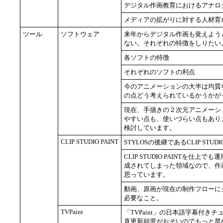
デジタル作画教育におけるアナロ
メディアの拡がりに対する人材育
ツール
ソフトウェア
来年からデジタル作画も覚えよう
ない。それぞれの特徴をしりたい。FL
各ソフトの特徴
それぞれのソフトの利点
今のアニメーションの大半は均質
の点どう考えられているかうかが
現在、手描きの２次元アニメーションに
やすい点も、使いづらい点もあり
検討しています。
CLIP STUDIO PAINT
STYLOSの後継であるCLIP STUDI
CLIP STUDIO PAINTを仕上
成されてしまった領域なので、作
思っています。
動画、原画が現在の制作フローに
必要なこと。
TVPaint
「TVPaint」の日本語字幕付
直更新頻度がおそいのでもっと早