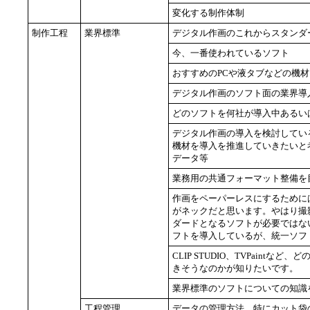
変化する制作体制
制作工程
業界標準
デジタル作画のこれからスタンダ
今、一番使われているソフト
おすすめのPCや液タブなどの機材
デジタル作画のソフト面の業界導
どのソフトを何社が導入中あるい
デジタル作画の導入を検討してい
機材を導入を推進していきたいと
データ等
業務用の共通フォーマット整備を
作画をペーパーレスにするために
がネックだと思います。やはり撮影にお
ダードとなるソフトが必要ではな
フトを導入しているが、統一ソフ
CLIP STUDIO、TVPain
きそうなのかが知りたいです。
業界標準のソフトについての知識
工程管理
データの管理方法、特にカット袋