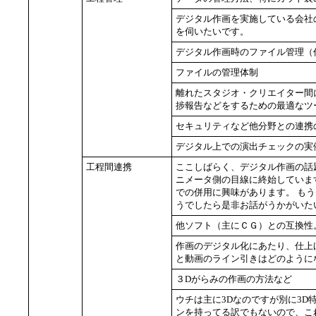
デジタル作画を実施している会社
を伺いたいです。
デジタル作画時のファイル管理（
ファイルの管理体制
離れたスタジオ・クリエイター間
捗報告などをするための最適なツ
セキュリティなど他分野との連携
デジタル上での演出チェックの実
工程間連携
ここしばらく、デジタル作画の話
ニメータ側の目線に終始しています
での併用に興味があります。 も
うでしたら是非お話がうかがいた
他ソフト（主にＣＧ）との互換性
作画のデジタル化にあたり、仕上
と動画のライン引きはどのように
３Dがらみの作画の方法など
ウチは主に3Dなのですが別に3
ンを持ってる訳でもないので、こ