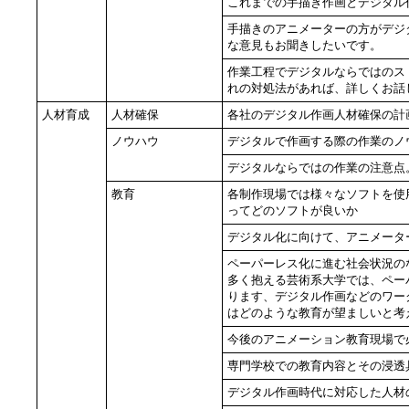
これまでの手描き作画とデジタル
手描きのアニメーターの方がデジ
な意見もお聞きしたいです。
作業工程でデジタルならではのス
れの対処法があれば、詳しくお話
人材育成
人材確保
各社のデジタル作画人材確保の計
ノウハウ
デジタルで作画する際の作業のノ
デジタルならではの作業の注意点
教育
各制作現場では様々なソフトを使
ってどのソフトが良いか
デジタル化に向けて、アニメータ
ペーパーレス化に進む社会状況の
多く抱える芸術系大学では、ペー
ります、デジタル作画などのワー
はどのような教育が望ましいと考
今後のアニメーション教育現場で
専門学校での教育内容とその浸透
デジタル作画時代に対応した人材