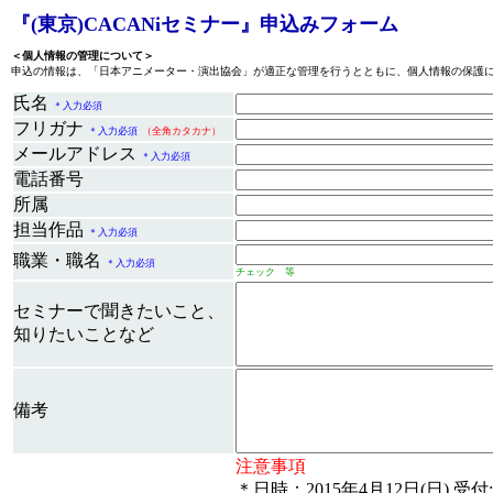
『(東京)CACANiセミナー』申込みフォーム
＜個人情報の管理について＞
申込の情報は、「日本アニメーター・演出協会」が適正な管理を行うとともに、個人情報の保護
氏名
＊入力必須
フリガナ
＊入力必須
（全角カタカナ）
メールアドレス
＊入力必須
電話番号
所属
担当作品
＊入力必須
職業・職名
＊入力必須
チェック 等
セミナーで聞きたいこと、
知りたいことなど
備考
注意事項
＊日時：2015年4月12日(日) 受付:13