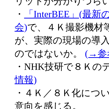
リットが分かりづら
・
「InterBEE」(
会)
で、４Ｋ撮影機材
が、実際の現場の導
のではないか。
(→参
・NHK技研で８Ｋの
情報)
・４Ｋ／８Ｋ化につ
意向を感じる。