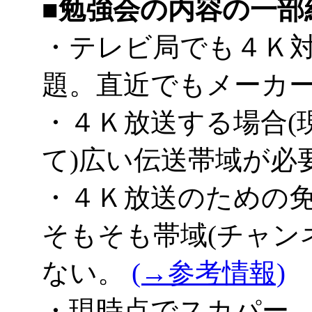
■勉強会の内容の一部
・テレビ局でも４Ｋ
題。直近でもメーカ
・４Ｋ放送する場合(
て)広い伝送帯域が必
・４Ｋ放送のための
そもそも帯域(チャン
ない。
(→参考情報)
・現時点でスカパー、