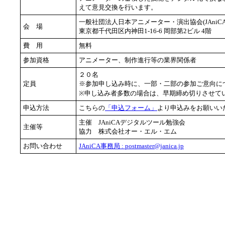
えて意見交換を行います。
一般社団法人日本アニメーター・演出協会(JAniC
会 場
東京都千代田区内神田1-16-6 岡部第2ビル 4階
費 用
無料
参加資格
アニメーター、制作進行等の業界関係者
２０名
定員
※参加申し込み時に、一部・二部の参加ご意向に
※申し込み者多数の場合は、早期締め切りさせて
申込方法
こちらの
「申込フォーム」
より申込みをお願いい
主催 JAniCAデジタルツール勉強会
主催等
協力 株式会社オー・エル・エム
お問い合わせ
JAniCA事務局 : postmaster@janica.jp