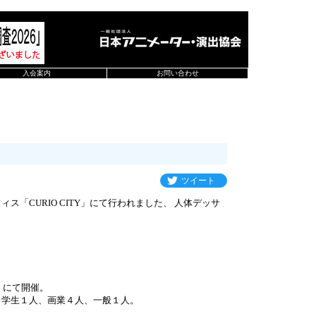
入会案内
お問い合わせ
ツイート
「CURIO CITY」にて行われました、 人体デッサ
3
Y」にて開催。
、学生１人、画業４人、一般１人。