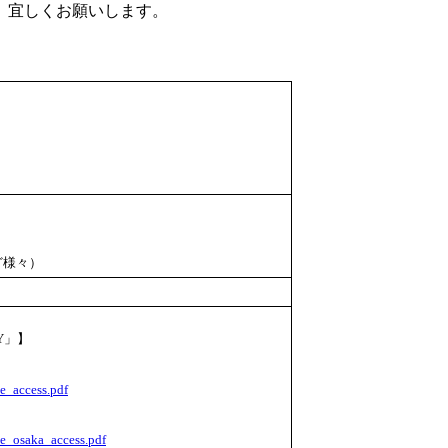
。宜しくお願いします。
ど様々）
Y」】
te_access.pdf
te_osaka_access.pdf