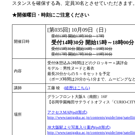
スタンスを確保する為、定員30名とさせていただきます
★開催曜日・時刻にご注意ください
[第035回] 10月09日（日）
受付13時 開始13時30分～17時
開催日時
受付14時30分 開始15時～18時00分
受付15時30分 開始16時～19時30分
受付17時 開始17時30分～19時30分
受付休憩込み2時間ほどのクロッキー＋講評会
モデル：男性ヌードと着衣
内容
最長20分からの５～６セットを予定
（ポーズ時間は20分から1分まで、ムービングな
講師
工藤 稜
(経歴はこちら)
グランフロント大阪A（南館）16F
【谷岡学園梅田サテライトオフィス「CURIO-CIT
アクセスMAP(pdf形式)
場所
http://www.tanigaku.ac.jp/contents/guide/img/satelli
JR大阪駅より写真入り案内(pdf形式)
http://www.tanigaku.ac.jp/contents/guide/img/satelli