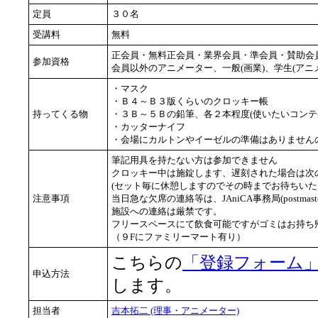
定員
３０名
受講料
無料
正会員・無料正会員・業界会員・準会員・賛助会
参加資格
会員以外のアニメーター、一般(画業)、学生(アニ
・マスク
・Ｂ４～Ｂ３版くらいのクロッキー帳
持ってくる物
・３Ｂ～５Ｂの鉛筆、各２本程度(使いたいコンテ
・カッターナイフ
・会場にカルトンやイーゼルの準備はありません
筆記用具を持たない方は参加できません
クロッキー中は施錠します、遅刻された場合は次
(セット毎に休憩しますのでその時までお待ちいた
注意事項
当日急な欠席の連絡等は、JAniCA事務局(postmaste
施設への連絡は厳禁です。
フリースペースにて飲食可能ですがゴミはお持ち
（９Fにファミリーマート有り）
こちらの
「登録フォーム
申込方法
します。
担当者
吉本拓二 (理事・アニメーター)