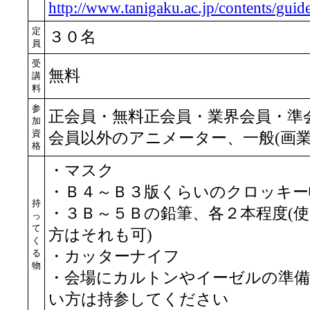
http://www.tanigaku.ac.jp/contents/guid
定
３０名
員
受
無料
講
料
参
正会員・無料正会員・業界会員・準
加
資
会員以外のアニメーター、一般(画業
格
・マスク
・Ｂ４～Ｂ３版くらいのクロッキー
持
・３Ｂ～５Ｂの鉛筆、各２本程度(
っ
て
方はそれも可)
く
る
・カッターナイフ
物
・会場にカルトンやイーゼルの準
い方は持参してください