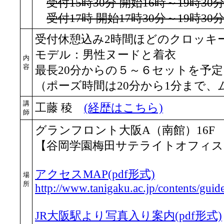
受付15時30分 開始16時～19時30
受付17時 開始17時30分～19時30
受付休憩込み2時間ほどのクロッキ
モデル：男性ヌードと着衣
内
容
最長20分からの５～６セットを予定
（ポーズ時間は20分から1分まで
講
工藤 稜
(経歴はこちら)
師
グランフロント大阪A（南館）16F
【谷岡学園梅田サテライトオフィス「C
アクセスMAP(pdf形式)
場
所
http://www.tanigaku.ac.jp/contents/guide
JR大阪駅より写真入り案内(pdf形式)