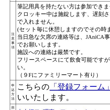
筆記用具を持たない方は参加できま
クロッキー中は施錠します、遅刻さ
で入れません。
(セット毎に休憩しますのでその時
注
当日急な欠席の連絡等は、JAniCA事務局(pos
意
事
でお願いします。
項
施設への連絡は厳禁です。
フリースペースにて飲食可能です
い。
（９Fにファミリーマート有り）
こちらの
「登録フォーム
申
込
方
いいたします。
法
担