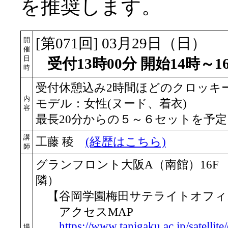
を推奨します。
[第071回] 03月29日（日）
開
催
日
受付13時00分 開始14時～1
時
受付休憩込み2時間ほどのクロッキ
内
モデル：女性(ヌード、着衣)
容
最長20分からの５～６セットを予定
講
工藤 稜
(経歴はこちら)
師
グランフロント大阪A（南館）16F 
隣）
【谷岡学園梅田サテライトオフィス「C
アクセスMAP
https://www.tanigaku.ac.jp/satellite
場