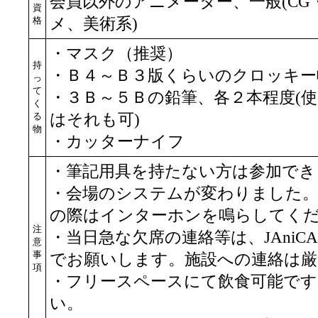
会員以外のアニメーター、一般(CG
資
格
メ、美術系)
・マスク（推奨）
持
・Ｂ４～Ｂ３版くらいのクロッキー
っ
て
・３Ｂ～５Ｂの鉛筆、各２本程度(
く
る
はそれも可)
物
・カッターナイフ
・筆記用具を持たない方は参加でき
・会場のシステムが変わりました。
の際はインターホンを鳴らしてく
注
・当日急な欠席の連絡等は、JAniCA事務局(p
意
事
でお願いします。施設への連絡は厳
項
・フリースペースにて飲食可能で
い。