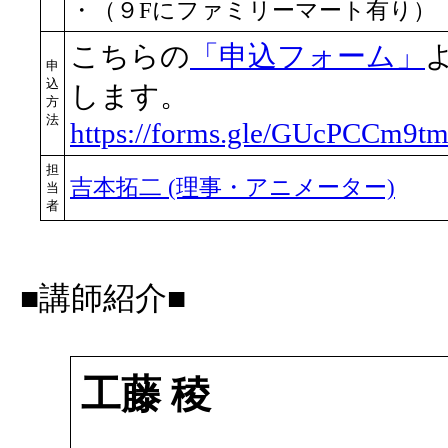
・（９Fにファミリーマート有り）
こちらの
「申込フォーム」
申
込
します。
方
法
https://forms.gle/GUcPCCm9t
担
吉本拓二 (理事・アニメーター)
当
者
■講師紹介■
工藤 稜