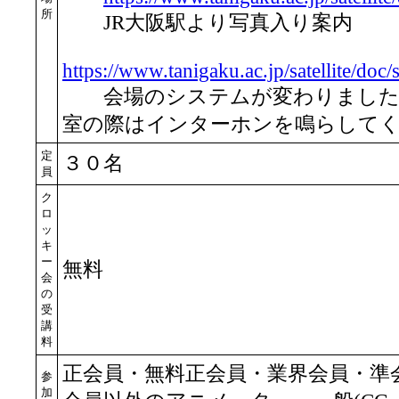
所
JR大阪駅より写真入り案内
https://www.tanigaku.ac.jp/satellite/doc
会場のシステムが変わりました
室の際はインターホンを鳴らして
定
３０名
員
ク
ロ
ッ
キ
ー
無料
会
の
受
講
料
正会員・無料正会員・業界会員・準
参
加