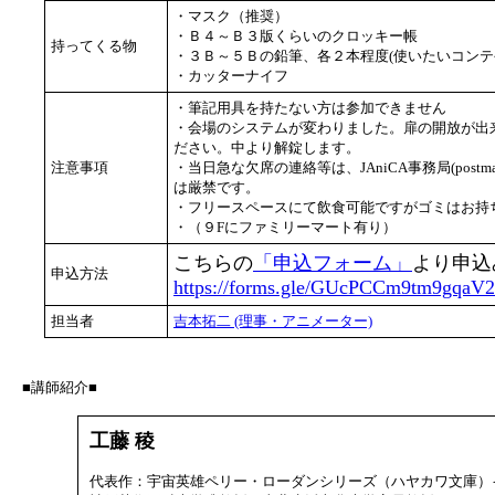
・マスク（推奨）
・Ｂ４～Ｂ３版くらいのクロッキー帳
持ってくる物
・３Ｂ～５Ｂの鉛筆、各２本程度(使いたいコンテ
・カッターナイフ
・筆記用具を持たない方は参加できません
・会場のシステムが変わりました。扉の開放が出
ださい。中より解錠します。
注意事項
・当日急な欠席の連絡等は、JAniCA事務局(postmas
は厳禁です。
・フリースペースにて飲食可能ですがゴミはお持
・（９Fにファミリーマート有り）
こちらの
「申込フォーム」
より申込
申込方法
https://forms.gle/GUcPCCm9tm9gqaV
担当者
吉本拓二 (理事・アニメーター)
■講師紹介■
工藤 稜
代表作：宇宙英雄ペリー・ローダンシリーズ（ハヤカワ文庫）