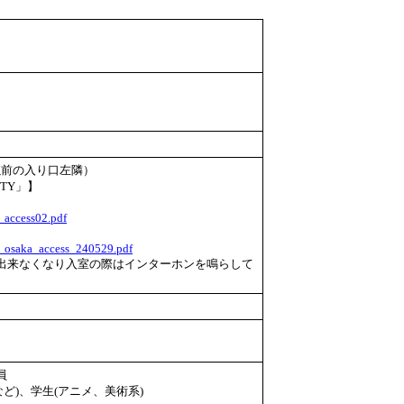
（以前の入り口左隣）
TY」】
e_access02.pdf
ite_osaka_access_240529.pdf
来なくなり入室の際はインターホンを鳴らして
員
ど)、学生(アニメ、美術系)