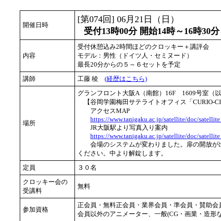
[第074回] 06月21日（日）
開催日時
受付13時00分 開始14時～16時30分
受付休憩込み2時間ほどのクロッキー＋講評会
内容
モデル：男性（ドイツ人・セミヌード）
最長20分からの５～６セットを予定
講師
工藤 稜
(経歴はこちら)
グランフロント大阪A（南館）16F 1609号室
【谷岡学園梅田サテライトオフィス「CURIO-CI
アクセスMAP
https://www.tanigaku.ac.jp/satellite/doc/satellit
場所
JR大阪駅より写真入り案内
https://www.tanigaku.ac.jp/satellite/doc/satell
会場のシステムが変わりました。扉の開放が出
ください。中より解錠します。
定員
３０名
クロッキー会の
無料
受講料
正会員・無料正会員・業界会員・準会員・賛助会
参加資格
会員以外のアニメーター、一般(CG・画業・造形な