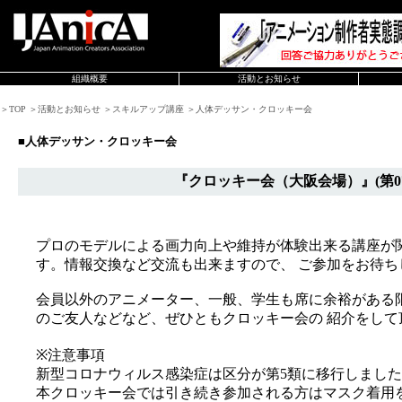
組織概要
活動とお知らせ
＞TOP ＞活動とお知らせ ＞スキルアップ講座 ＞人体デッサン・クロッキー会
■人体デッサン・クロッキー会
『クロッキー会（大阪会場）』(第0
プロのモデルによる画力向上や維持が体験出来る講座が
す。情報交換など交流も出来ますので、 ご参加をお待ち
会員以外のアニメーター、一般、学生も席に余裕がある
のご友人などなど、ぜひともクロッキー会の 紹介をして
※注意事項
新型コロナウィルス感染症は区分が第5類に移行しまし
本クロッキー会では引き続き参加される方はマスク着用