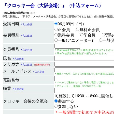
『クロッキー会（大阪会場）』（申込フォーム）
＜個人情報の管理について＞
申込の情報は、「日本アニメーター・演出協会」が適正な管理を行うとともに、個人情報の保護
受講日時
06月09日（日）
＊入力必須
正会員
無料正会員
会員種別
業界会員
準会員
賛助
＊入力必須
一般(アニメーター)
一般(
会員番号
＊入力必須
＊JAniCA会員で分からない場合は"会員"と入力ください
＊JAniCA会員以外の場合は"一般"と入力ください。
氏名
＊入力必須
フリガナ
＊入力必須
（全角カタカナ）
メールアドレス
＊入力必須
＊携帯メール可、入力ミスが多発しています正確にご記入
電話番号
＊メールにて連絡がとれない場合に電話にて連絡いたしま
＊アニメーター 、漫画家、3DCGモデラー 等
職業
＊入力必須
同施設にて16:30～18:00に開
クロッキー会後の交流会
参加する
参加しない
＊一般(画業)で初めてお申込み