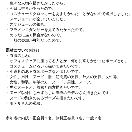
・色々な人物を描きたかったから。
・今日は空きがあったので。
・コスチュームクロッキーをあまりかいたことがないので選択しました
・スケジュールが空いていました。
・スケジュールの都合。
・フラメンコダンサーを見てみたかったので。
・めったに描く機会がないので。
・一般の参加が可能だったので。
題材について
(抜粋)
・衣服のしわ。
・オフィスチェアに座ってる人とか、何かに寄りかかったポーズとか。
・コスチュームいろいろ描いてみたいです。
・小道具のある衣装ポーズなどほしいです。
・女性、男性、ヌード、服、筋肉質の男性、外人の男性、女性等。
・女性、和装。年輩の方、ヌード。男性、スーツ。
・男女ヌードと、着衣と両方描きたいです。
・ヌード以外にもめずらしい着衣のモデルさん描きたいです。
・ヌードの動きのあるポーズを描きたいです。
・モデルさんの私服。
参加者の内訳；正会員２名、無料正会員８名、一般２名