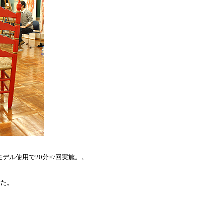
デル使用で20分×7回実施。。
した。