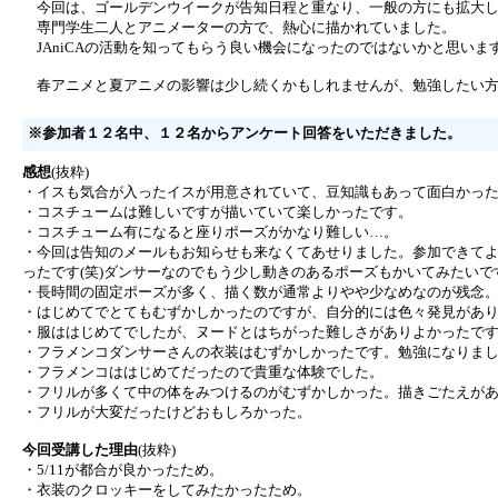
今回は、ゴールデンウイークが告知日程と重なり、一般の方にも拡大し
専門学生二人とアニメーターの方で、熱心に描かれていました。
JAniCAの活動を知ってもらう良い機会になったのではないかと思いま
春アニメと夏アニメの影響は少し続くかもしれませんが、勉強したい方
※参加者１２名中、１２名からアンケート回答をいただきました。
感想
(抜粋)
・イスも気合が入ったイスが用意されていて、豆知識もあって面白かっ
・コスチュームは難しいですが描いていて楽しかったです。
・コスチューム有になると座りポーズがかなり難しい…。
・今回は告知のメールもお知らせも来なくてあせりました。参加できて
ったです(笑)ダンサーなのでもう少し動きのあるポーズもかいてみたいで
・長時間の固定ポーズが多く、描く数が通常よりやや少なめなのが残念
・はじめてでとてもむずかしかったのですが、自分的には色々発見があ
・服ははじめてでしたが、ヌードとはちがった難しさがありよかったで
・フラメンコダンサーさんの衣装はむずかしかったです。勉強になりま
・フラメンコははじめてだったので貴重な体験でした。
・フリルが多くて中の体をみつけるのがむずかしかった。描きごたえが
・フリルが大変だったけどおもしろかった。
今回受講した理由
(抜粋)
・5/11が都合が良かったため。
・衣装のクロッキーをしてみたかったため。