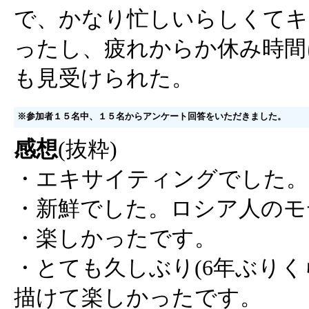
で、かなり忙しいらしくてキ
ったし、疲れからか休み時間
も見受けられた。
※参加者１５名中、１５名からアンケート回答をいただきました。
感想
(抜粋)
・エキサイティングでした。
・新鮮でした。ロシア人のモ
・楽しかったです。
・とても久しぶり(6年ぶりく
描けて楽しかったです。