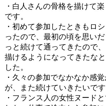
・白人さんの骨格を描けて楽
です。
・初めて参加したときもロシ
ったので、最初の頃を思いだ
っと続けて通ってきたので、
描けるようになってきたなと
した。
・久々の参加でなかなか感覚
が、また続けていきたいです
・フランス人の女性ヌードと