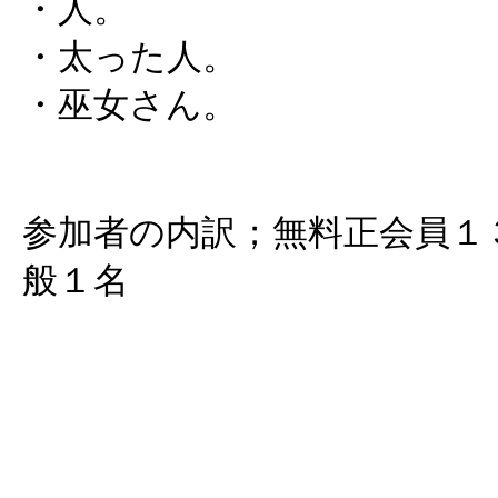
・人。
・太った人。
・巫女さん。
参加者の内訳；無料正会員１
般１名