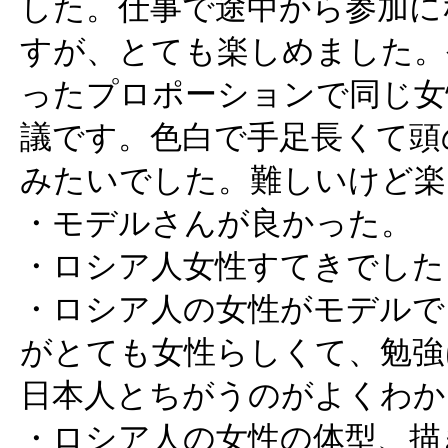
した。仕事で途中から参加に
すが、とても楽しめました。
ったプロポーションで同じ女
議です。色白で手足長くて頭
みたいでした。難しいけど楽
・モデルさんが良かった。
・ロシア人女性すてきでした
・ロシア人の女性がモデルで
がとても女性らしくて、勉強
日本人とちがうのがよくわか
・ロシア人の女性の体型、描