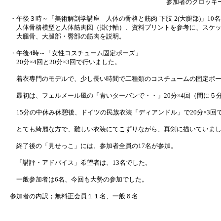
参加者のクロッキ
・午後３時～「美術解剖学講座 人体の骨格と筋肉-下肢-2(大腿部)」10
人体骨格模型と人体筋肉図（掛け軸）、資料プリントを参考に、スケッ
大腿骨、大腿部・臀部の筋肉を説明。
・午後4時～「女性コスチューム固定ポーズ」
20分×4回と20分×3回で行いました。
着衣専門のモデルで、少し長い時間で二種類のコスチュームの固定ポー
最初は、フェルメール風の「青いターバンで・・」20分×4回（間に５
15分の中休み休憩後、ドイツの民族衣装「ディアンドル」で20分×3回
とても綺麗な方で、難しい衣装にてこずりながら、真剣に描いていま
終了後の「見せっこ」には、参加者全員の17名が参加。
「講評・アドバイス」希望者は、13名でした。
一般参加者は6名、今回も大勢の参加でした。
参加者の内訳；無料正会員１１名、一般６名