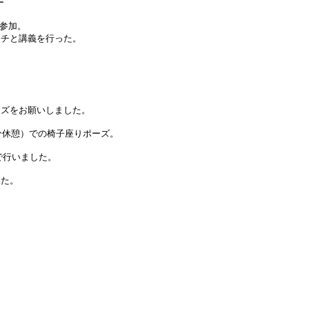
ー
名参加。
チと講義を行った。
ズをお願いしました。
分休憩）での椅子座りポーズ。
で行いました。
した。