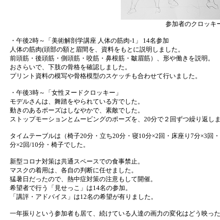
参加者のクロッキ
・午後2時～「美術解剖学講座 人体の筋肉-1」 14名参加
人体の筋肉(頭部の額と眉間を、資料をもとに説明しました。
前頭筋・後頭筋・側頭筋・咬筋・鼻根筋・皺眉筋）、形や働きを説明。
おさらいで、下肢の骨格を確認しました。
プリント資料の模写や骨格模型のスケッチも合わせて行いました。
・午後3時～「女性ヌードクロッキー」
モデルさんは、舞踏をやられている方でした。
動きのあるポーズはしなやかで、素敵でした。
ストップモーションとムービングのポーズを、20分で２回ずつ繰り返し
タイムテーブルは（椅子20分・立ち20分・寝10分×2回・床座り7分×3回・
分×2回/10分・椅子でした。
新型コロナ対策は共通スペースでの食事禁止。
マスクの着用は、各自の判断に任せました。
猛暑日だったので、熱中症対策の注意もして開催。
希望者で行う「見せっこ」は14名の参加。
「講評・アドバイス」は12名の希望が有りました。
一年振りという参加者も居て、続けている人達の画力の変化はどう映っ