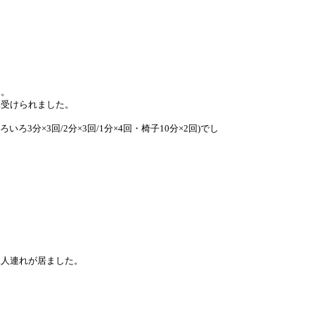
た。
受けられました。
ろ3分×3回/2分×3回/1分×4回・椅子10分×2回)でし
二人連れが居ました。