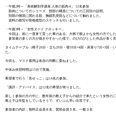
・午後2時～「美術解剖学講座 人体の筋肉-6」 12名参加
筋肉についてのシリーズ、頸部の構造についての三回目の説明。
頚部の惻屈に関わる筋、胸鎖乳突筋などについて触れました。
資料の模写や骨格模型のスケッチも行いました。
・午後3時～「女性ヌード クロッキー」
今回は、前に一度来て貰った事のある、大柄で膨よかな女性の方でし
参加者の多くの方が描きやすかった様で、のびのびとした作品が多く見
タイムテーブル（椅子20分・立ち20分・寝10分×4回・床座り7分×3回・いろい
た。
今回も、マスク着用は各自の判断に委ねました。
中休み休憩時間は15分で実施。
希望者で行う「見せっこ」は14名の参加。
「講評・アドバイス」は12名の希望が有りました。
新しく参加の方の中に、数年前の教え子からの紹介で来たという女性の
教え子は作監をしているそうで、ずいぶん早い出世です。
参加者の内訳；無料正会員８名、賛助会員５名、一般３名