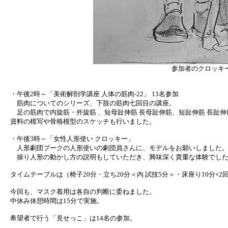
参加者のクロッキ
・午後2時～「美術解剖学講座 人体の筋肉-22」 13名参加
筋肉についてのシリーズ、下肢の筋肉七回目の講座。
足の筋肉で内旋筋・外旋筋 、短母趾伸筋 長母趾伸筋、短趾伸筋 長趾伸
資料の模写や骨格模型のスケッチも行いました。
・午後3時～「女性人形使い クロッキー」
人形劇団プークの人形使いの劇団員さんに、モデルをお願いしました
操り人形の動かし方の説明もしていただき、興味深く貴重な体験でし
タイムテーブルは（椅子20分・立ち20分＜内 試技5分＞・床座り10分×2回
今回も、マスク着用は各自の判断に委ねました。
中休み休憩時間は15分で実施。
希望者で行う「見せっこ」は14名の参加。