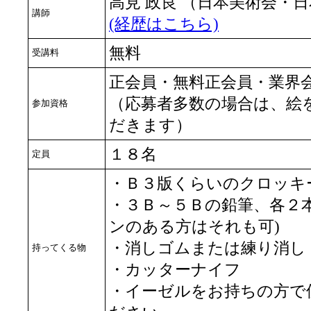
高見 政良 （日本美術会・
講師
(経歴はこちら)
無料
受講料
正会員・無料正会員・業界
（応募者多数の場合は、絵
参加資格
だきます）
１８名
定員
・Ｂ３版くらいのクロッキ
・３Ｂ～５Ｂの鉛筆、各２
ンのある方はそれも可)
・消しゴムまたは練り消し
持ってくる物
・カッターナイフ
・イーゼルをお持ちの方で