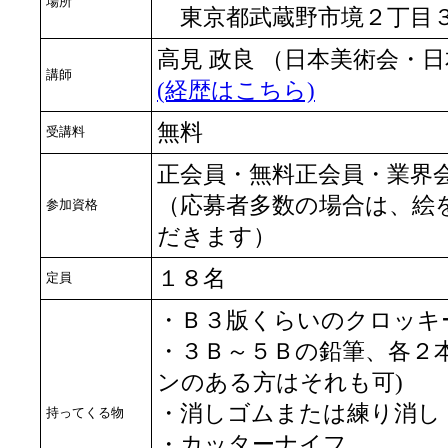
場所
東京都武蔵野市境２丁目
高見 政良 （日本美術会・
講師
(経歴はこちら)
無料
受講料
正会員・無料正会員・業界
（応募者多数の場合は、絵
参加資格
だきます）
１８名
定員
・Ｂ３版くらいのクロッキ
・３Ｂ～５Ｂの鉛筆、各２
ンのある方はそれも可)
・消しゴムまたは練り消し
持ってくる物
・カッターナイフ