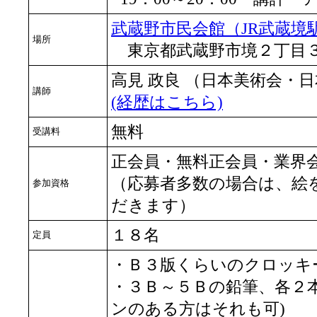
武蔵野市民会館（JR武蔵境
場所
東京都武蔵野市境２丁目
高見 政良 （日本美術会・
講師
(経歴はこちら)
無料
受講料
正会員・無料正会員・業界
（応募者多数の場合は、絵
参加資格
だきます）
１８名
定員
・Ｂ３版くらいのクロッキ
・３Ｂ～５Ｂの鉛筆、各２
ンのある方はそれも可)