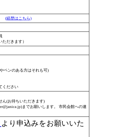
員）
(経歴はこちら)
員
いただきます）
やペンのある方はそれも可)
てください
ん(お待ちいただきます)
er@janica.jp)までお願いします。 市民会館への連
」
より申込みをお願いいた