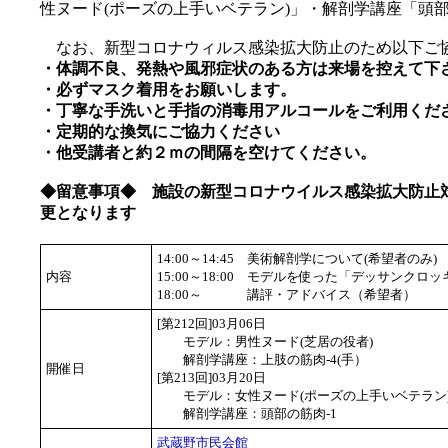
性ヌード(ポーズの上手いベテラン)」・解剖学講座「頭部
なお、新型コロナウィルス感染拡大防止のため以下ご
・体調不良、発熱や風邪症状のある方は来場を控えて下
・必ずマスク着用をお願いします。
・丁寧な手洗いと手指の消毒用アルコールをご利用くだ
・定期的な換気にご協力ください
・他受講者と約２ｍの間隔を空けてください。
◆留意事項◆ 施設の新型コロナウイルス感染拡大防止
更となります
14:00～14:45
美術解剖学について(希望者のみ)
内容
15:00～18:00
モデルを使った「デッサンクロッ
18:00～
講評・アドバイス（希望者）
[第212回]03月06日
モデル：男性ヌード(芝居の役者)
解剖学講座：上肢の筋肉-4(手）
開催日
[第213回]03月20日
モデル：女性ヌード(ポーズの上手いベテラン
解剖学講座：頭部の筋肉-1
武蔵野市民会館