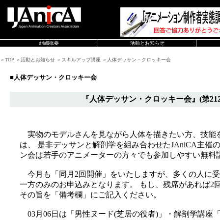
組織概要
活動とお知らせ
＞TOP ＞活動とお知らせ ＞スキルアップ講座 ＞人体デッサン・クロッキー会
■人体デッサン・クロッキー会
『人体デッサン・クロッキー会』(第212
実物のモデルさんを見ながら人体を描きたい方、技能
は、 是非デッサンと解剖学を組み合わせたJAniCA主
ン会は若手のアニメーターの方々でも参加しやすい無料
今月も「同月2回開催」をいたしますが、多くの人に受
一方のみのお申込みとなります。 もし、残席があれば2
その旨を「備考欄」にご記入ください。
03月06日は「男性ヌード(芝居の役者)」・解剖学講座「上