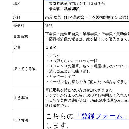
場所
東京都武蔵野市境２丁目３番７号
最寄駅：
武蔵境駅
講師
高見 政良 （日本美術会・日本美術解剖学会 会
受講料
無料
正会員・無料正会員・業界会員・準会員・賛助会
参加資格
（応募者多数の場合は、絵を描く方を優先させて
定員
１８名
・マスク
・Ｂ３版くらいのクロッキー帳
・３Ｂ～５Ｂの鉛筆、各２本程度(使いたいコンテ
持ってくる物
・消しゴムまたは練り消し
・カッターナイフ
・イーゼルをお持ちの方で使いたい場合は持参し
筆記用具を持たない方は参加できません
デッサンが始まったら、次の休憩時間まで入れませ
注意事項
当日急な欠席の連絡等は、JAniCA事務局(postmast
絡は厳禁です。
こちらの
「登録フォーム
申込方法
します。