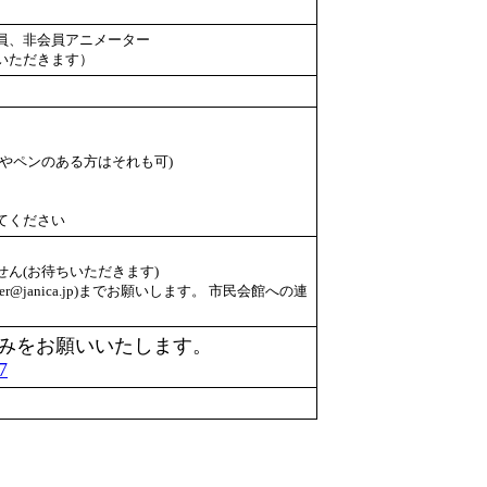
員、非会員アニメーター
いただきます）
やペンのある方はそれも可)
てください
ん(お待ちいただきます)
er@janica.jp)までお願いします。 市民会館への連
みをお願いいたします。
7