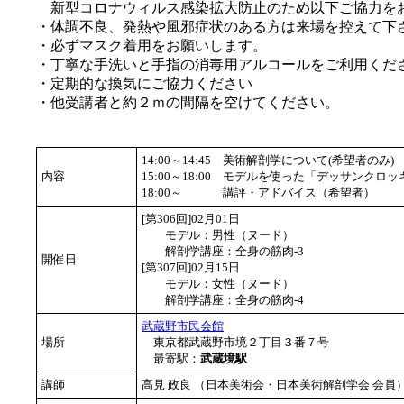
新型コロナウィルス感染拡大防止のため以下ご協力を
・体調不良、発熱や風邪症状のある方は来場を控えて下
・必ずマスク着用をお願いします。
・丁寧な手洗いと手指の消毒用アルコールをご利用くだ
・定期的な換気にご協力ください
・他受講者と約２ｍの間隔を空けてください。
14:00～14:45
美術解剖学について(希望者のみ)
内容
15:00～18:00
モデルを使った「デッサンクロッ
18:00～
講評・アドバイス（希望者）
[第306回]02月01日
モデル：男性（ヌード）
解剖学講座：全身の筋肉-3
開催日
[第307回]02月15日
モデル：女性（ヌード）
解剖学講座：全身の筋肉-4
武蔵野市民会館
場所
東京都武蔵野市境２丁目３番７号
最寄駅：
武蔵境駅
講師
高見 政良 （日本美術会・日本美術解剖学会 会