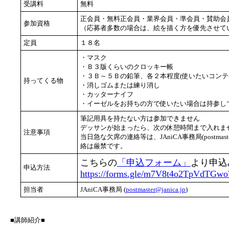
受講料
無料
正会員・無料正会員・業界会員・準会員・賛助会
参加資格
（応募者多数の場合は、絵を描く方を優先させて
定員
１８名
・マスク
・Ｂ３版くらいのクロッキー帳
・３Ｂ～５Ｂの鉛筆、各２本程度(使いたいコンテ
持ってくる物
・消しゴムまたは練り消し
・カッターナイフ
・イーゼルをお持ちの方で使いたい場合は持参し
筆記用具を持たない方は参加できません
デッサンが始まったら、次の休憩時間まで入れませ
注意事項
当日急な欠席の連絡等は、JAniCA事務局(postmast
絡は厳禁です。
こちらの
「申込フォーム」
より申込
申込方法
https://forms.gle/m7V8t4o2TpVdTGwo
担当者
JAniCA事務局 (
postmaster@janica.jp
)
■講師紹介■