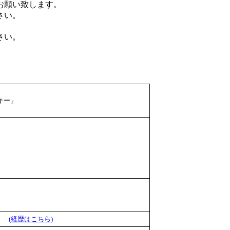
お願い致します。
さい。
さい。
キー」
員）
(経歴はこちら)