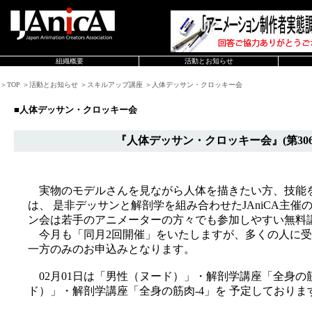
組織概要
活動とお知らせ
＞TOP ＞活動とお知らせ ＞スキルアップ講座 ＞人体デッサン・クロッキー会
■人体デッサン・クロッキー会
『人体デッサン・クロッキー会』(第306
実物のモデルさんを見ながら人体を描きたい方、技能
は、 是非デッサンと解剖学を組み合わせたJAniCA主
ン会は若手のアニメーターの方々でも参加しやすい無料
今月も「同月2回開催」をいたしますが、多くの人に受
一方のみのお申込みとなります。
02月01日は「男性（ヌード）」・解剖学講座「全身の筋肉
ド）」・解剖学講座「全身の筋肉-4」を 予定しておりま