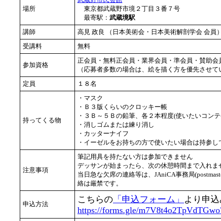
場所
東京都武蔵野市境２丁目３番７号
最寄駅：
武蔵境駅
講師
高見 政良 （日本美術会・日本美術解剖学会 会
受講料
無料
正会員・無料正会員・業界会員・準会員・賛助会
参加資格
（応募者多数の場合は、絵を描く方を優先させて
定員
１８名
・マスク
・Ｂ３版くらいのクロッキー帳
・３Ｂ～５Ｂの鉛筆、各２本程度(使いたいコンテ
持ってくる物
・消しゴムまたは練り消し
・カッターナイフ
・イーゼルをお持ちの方で使いたい場合は持参し
筆記用具を持たない方は参加できません
デッサンが始まったら、次の休憩時間まで入れませ
注意事項
当日急な欠席の連絡等は、JAniCA事務局(postmast
絡は厳禁です。
こちらの
「申込フォーム」
より申込
申込方法
https://forms.gle/m7V8t4o2TpVdTGwo