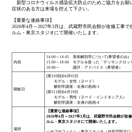
新型コロナウィルス感染拡大防止のためご協力をお願い
症状のある方は来場を控えて下さい。
【重要な連絡事項】
2026年4月～2027年3月は、武蔵野市民会館が改修工
ルム・東京スタジオにて開催いたします。
14:00～14:45
美術解剖学について(希望者のみ)
内容
15:00～18:00
モデルを使った「デッサンクロッ
18:00～
講評・アドバイス（希望者）
[第310回]04月05日
モデル：女性（ヌード）
解剖学講座：全身の筋肉-3
開催日
[第311回]04月19日
モデル：男性（ヌード・インドネシア人）
解剖学講座：全身の筋肉-4
【重要な連絡事項】
2026年4月～2027年3月は、武蔵野市民会館が
ルム・東京スタジオにて開催いたします。
場所
ハヤブサフィルム・東京スタジオ（JR荻窪駅北口 