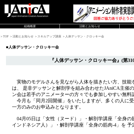
組織概要
活動とお知らせ
＞TOP ＞活動とお知らせ ＞スキルアップ講座 ＞人体デッサン・クロッキー会
■人体デッサン・クロッキー会
『人体デッサン・クロッキー会』(第310
実物のモデルさんを見ながら人体を描きたい方、技能
は、 是非デッサンと解剖学を組み合わせたJAniCA主
ン会は若手のアニメーターの方々でも参加しやすい無料
今月も「同月2回開催」をいたしますが、多くの人に受
一方のみのお申込みとなります。
04月05日は「女性（ヌード）」・解剖学講座「全身の筋肉
インドネシア人）」・解剖学講座「全身の筋肉-4」を 