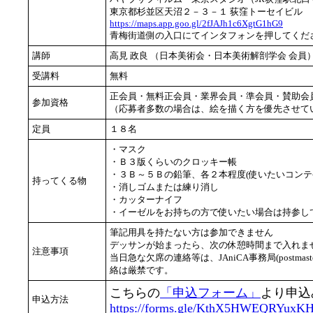
東京都杉並区天沼２－３－１ 荻窪トーセイビル
https://maps.app.goo.gl/2fJAJh1c6XgtG1hG9
青梅街道側の入口にてインタフォンを押してくだ
講師
高見 政良 （日本美術会・日本美術解剖学会 会
受講料
無料
正会員・無料正会員・業界会員・準会員・賛助会
参加資格
（応募者多数の場合は、絵を描く方を優先させて
定員
１８名
・マスク
・Ｂ３版くらいのクロッキー帳
・３Ｂ～５Ｂの鉛筆、各２本程度(使いたいコンテ
持ってくる物
・消しゴムまたは練り消し
・カッターナイフ
・イーゼルをお持ちの方で使いたい場合は持参し
筆記用具を持たない方は参加できません
デッサンが始まったら、次の休憩時間まで入れませ
注意事項
当日急な欠席の連絡等は、JAniCA事務局(postmast
絡は厳禁です。
こちらの
「申込フォーム」
より申込
申込方法
https://forms.gle/KthX5HWEQRYuxK