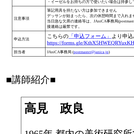
・イーゼルをお持ちの方で使いたい場合は持参し
筆記用具を持たない方は参加できません
デッサンが始まったら、次の休憩時間まで入れませ
注意事項
当日急な欠席の連絡等は、JAniCA事務局(postmast
接連絡は厳禁です。
こちらの
「申込フォーム」
より申込
申込方法
https://forms.gle/KthX5HWEQRYuxK
担当者
JAniCA事務局 (
postmaster@janica.jp
)
■講師紹介■
高見 政良
1965年 都内の美術研究