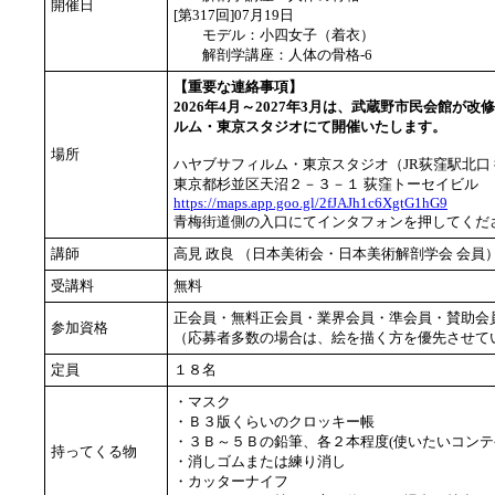
開催日
[第317回]07月19日
モデル：小四女子（着衣）
解剖学講座：人体の骨格-6
【重要な連絡事項】
2026年4月～2027年3月は、武蔵野市民会館が
ルム・東京スタジオにて開催いたします。
場所
ハヤブサフィルム・東京スタジオ（JR荻窪駅北口 
東京都杉並区天沼２－３－１ 荻窪トーセイビル
https://maps.app.goo.gl/2fJAJh1c6XgtG1hG9
青梅街道側の入口にてインタフォンを押してくだ
講師
高見 政良 （日本美術会・日本美術解剖学会 会
受講料
無料
正会員・無料正会員・業界会員・準会員・賛助会
参加資格
（応募者多数の場合は、絵を描く方を優先させて
定員
１８名
・マスク
・Ｂ３版くらいのクロッキー帳
・３Ｂ～５Ｂの鉛筆、各２本程度(使いたいコンテ
持ってくる物
・消しゴムまたは練り消し
・カッターナイフ