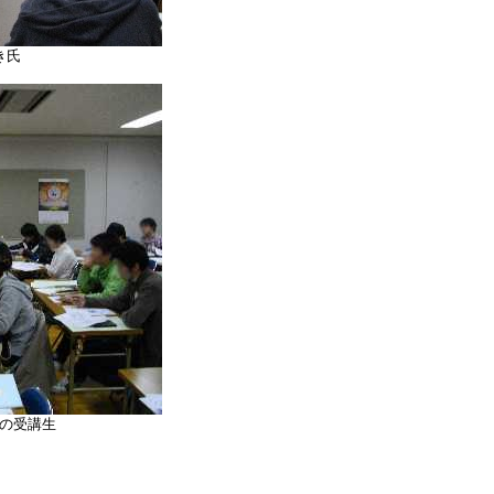
き氏
の受講生