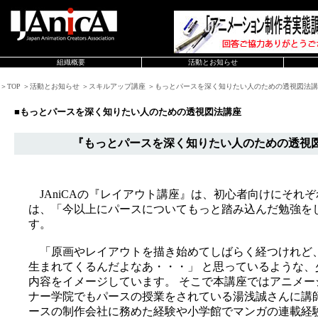
組織概要
活動とお知らせ
＞TOP ＞活動とお知らせ ＞スキルアップ講座 ＞もっとパースを深く知りたい人のための透視図法
■もっとパースを深く知りたい人のための透視図法講座
『もっとパースを深く知りたい人のための透視図
JAniCAの『レイアウト講座』は、初心者向けにそれ
は、「今以上にパースについてもっと踏み込んだ勉強を
す。
「原画やレイアウトを描き始めてしばらく経つけれど
生まれてくるんだよなあ・・・」 と思っているような
内容をイメージしています。 そこで本講座ではアニメー
ナー学院でもパースの授業をされている湯浅誠さんに講
ースの制作会社に務めた経験や小学館でマンガの連載経