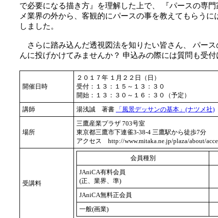
で必要になる描き方』を理解した上で、 『パースの専門
メ業界の外から、客観的にパースの事を教えてもらうに
しました。
さらに踏み込んだ透視図法を知りたい皆さん、 パース
んに投げかけてみませんか？ 申込みの際には質問も受
２０１７年 １月２２日（日）
開催日時
受付：１３：１５～１３：３０
開始：１３：３０～１６：３０（予定）
講師
湯浅誠 著書
「風景デッサンの基本」(ナツメ社)
三鷹産業プラザ 703号室
場所
東京都三鷹市下連雀3-38-4 三鷹駅から徒歩7分
アクセス http://www.mitaka.ne.jp/plaza/about/acce
会員種別
JAniCA有料会員
(正、業界、準)
受講料
JAniCA無料正会員
一般(画業)