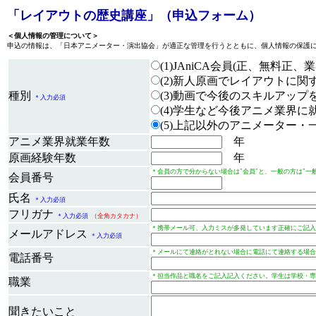
「レイアウトの歴史講座」（申込フォーム）
＜個人情報の管理について＞
申込の情報は、「日本アニメーター・演出協会」が適正な管理を行うとともに、個人情報の保護
(1)JAniCA会員(正、無料正
(2)新人原画でレイアウトに
種別
(3)動画で今後のスキルアップ
＊入力必須
(4)学生など今後アニメ業界に
(5)上記以外のアニメーター・
アニメ業界就業年数
年
原画経験年数
年
＊会員の方で分からない場合は"会員"と、一般の方は"一
会員番号
氏名
＊入力必須
フリガナ
＊入力必須
（全角カタカナ）
＊携帯メール可、入力ミスが多発しています正確にご記入
メールアドレス
＊入力必須
＊メールにて連絡がとれない場合に電話にて連絡する場合
電話番号
＊担当作品と職名をご記入記入ください。学生は学校・専
職業
聞きたいこと