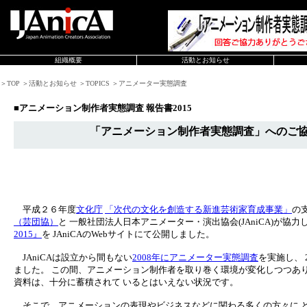
組織概要
活動とお知らせ
＞TOP ＞活動とお知らせ ＞TOPICS ＞アニメーター実態調査
■アニメーション制作者実態調査 報告書2015
「アニメーション制作者実態調査」へのご
平成２６年度
文化庁
「次代の文化を創造する新進芸術家育成事業」
の
（芸団協）
と 一般社団法人日本アニメーター・演出協会(JAniCA)が協
2015』
を JAniCAのWebサイトにて公開しました。
JAniCAは設立から間もない
2008年にアニメーター実態調査
を実施し、 2
ました。 この間、アニメーション制作者を取り巻く環境が変化しつつあ
資料は、十分に蓄積されて いるとはいえない状況です。
そこで、アニメーションの表現やビジネスなどに関わる多くの方々に 