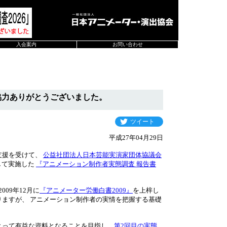
入会案内
お問い合わせ
協力ありがとうございました。
ツイート
平成27年04月29日
支援を受けて、
公益社団法人日本芸能実演家団体協議会
力して実施した
『アニメーション制作者実態調査 報告書
009年12月に
『アニメーター労働白書2009』
を上梓し
りますが、 アニメーション制作者の実情を把握する基礎
とって有益な資料となることを目指し、
第2回目の実態