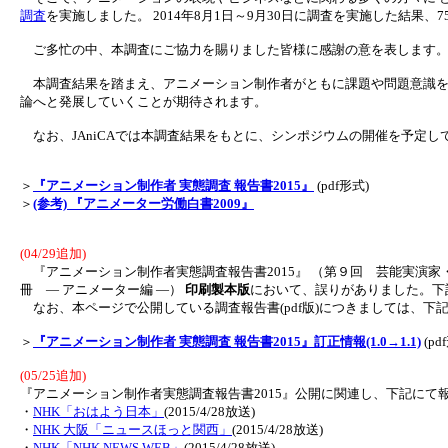
調査
を実施しました。 2014年8月1日～9月30日に調査を実施した結果、
ご多忙の中、本調査にご協力を賜りました皆様に感謝の意を表します
本調査結果を踏まえ、アニメーション制作者がともに課題や問題意識を 
論へと発展していくことが期待されます。
なお、JAniCAでは本調査結果をもとに、シンポジウムの開催を予定して
＞
『アニメーション制作者 実態調査 報告書2015』
(pdf形式)
＞
(参考) 『アニメーター労働白書2009』
(04/29追加)
『アニメーション制作者実態調査報告書2015』 （第９回 芸能実演家
冊 ― アニメーター編 ―）
印刷製本版
において、誤りがありました。下
なお、本ページで公開している調査報告書(pdf版)につきましては、下
＞
『アニメーション制作者 実態調査 報告書2015』訂正情報(1.0→1.1)
(pd
(05/25追加)
『アニメーション制作者実態調査報告書2015』公開に関連し、下記にて
・
NHK「おはよう日本」
(2015/4/28放送)
・
NHK 大阪「ニュースほっと関西」
(2015/4/28放送)
・
NHK「NHK NEWS WEB」
(2015/4/28放送)