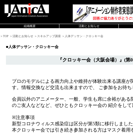
組織概要
活動とお知らせ
＞TOP ＞活動とお知らせ ＞スキルアップ講座 ＞人体デッサン・クロッキー会
■人体デッサン・クロッキー会
『クロッキー会（大阪会場）』(第0
プロのモデルによる画力向上や維持が体験出来る講座が
す。情報交換など交流も出来ますので、 ご参加をお待ち
会員以外のアニメーター、一般、学生も席に余裕がある
のご友人などなど、ぜひともクロッキー会の 紹介をして
※注意事項
新型コロナウィルス感染症は区分が第5類に移行しまし
本クロッキー会では引き続き参加される方はマスク着用