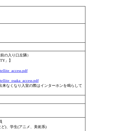
（以前の入り口左隣）
TY」】
tellite_access.pdf
tellite_osaka_access.pdf
来なくなり入室の際はインターホンを鳴らして
員
ど)、学生(アニメ、美術系)