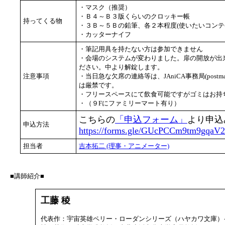
・マスク（推奨）
・Ｂ４～Ｂ３版くらいのクロッキー帳
持ってくる物
・３Ｂ～５Ｂの鉛筆、各２本程度(使いたいコンテ
・カッターナイフ
・筆記用具を持たない方は参加できません
・会場のシステムが変わりました。扉の開放が出
ださい。中より解錠します。
注意事項
・当日急な欠席の連絡等は、JAniCA事務局(postmas
は厳禁です。
・フリースペースにて飲食可能ですがゴミはお持
・（９Fにファミリーマート有り）
こちらの
「申込フォーム」
より申込
申込方法
https://forms.gle/GUcPCCm9tm9gqaV
担当者
吉本拓二 (理事・アニメーター)
■講師紹介■
工藤 稜
代表作：宇宙英雄ペリー・ローダンシリーズ（ハヤカワ文庫）