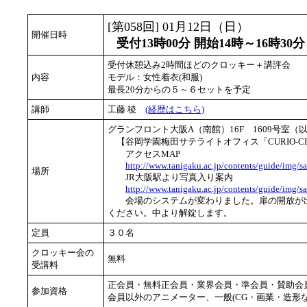
[第058回] 01月12日（日）
開催日時
受付13時00分 開始14時～16時30分
受付休憩込み2時間ほどのクロッキー＋講評会
内容
モデル：女性着衣(和服)
最長20分からの５～６セットを予定
講師
工藤 稜
(経歴はこちら)
グランフロント大阪A（南館）16F 1609号室
【谷岡学園梅田サテライトオフィス「CURIO-CI
アクセスMAP
http://www.tanigaku.ac.jp/contents/guide/img/sa
場所
JR大阪駅より写真入り案内
http://www.tanigaku.ac.jp/contents/guide/img/sa
会場のシステムが変わりました。扉の開放が出
ください。中より解錠します。
定員
３０名
クロッキー会の
無料
受講料
正会員・無料正会員・業界会員・準会員・賛助会
参加資格
会員以外のアニメーター、一般(CG・画業・造形な