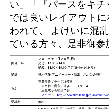
い」「『パースをキチ
では良いレイアウトに
われて、 よけいに混乱
ている方々、是非御参
２０１６年９月２５日(日)
開催日時
受付：13:30～14:00
講義：14:00～19:00(予定/途中休憩あり)
講師
笹木信作(アニメーター・演出、JAniCA理事)
三鷹産業プラザ 703号室
東京都三鷹市下連雀３－３８－４
場所
三鷹駅から徒歩７分
アクセス http://www.mitaka.ne.jp/plaza/about/ac
受講料
無料
(1)JAniCA会員(正、無料正、業界、準、賛助会員)