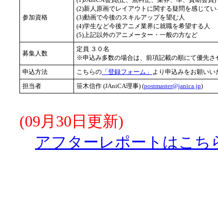
(2)新人原画でレイアウトに関する疑問を感じてい
参加資格
(3)動画で今後のスキルアップを望む人
(4)学生など今後アニメ業界に就職を希望する人
(5)上記以外のアニメーター・一般の方など
定員 ３０名
募集人数
※申込み多数の場合は、前項記載の順にて優先さ
申込方法
こちらの
「登録フォーム」
より申込みをお願いい
担当者
笹木信作 (JAniCA理事) (
postmaster@janica.jp
)
(09月30日更新)
アフターレポートはこち