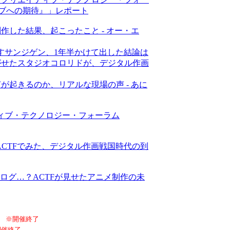
ティブへの期待』」レポート
制作した結果、起こったこと - オー・エ
出すサンジゲン、1年半かけて出した結論は
騒がせたスタジオコロリドが、デジタル作画
何が起きるのか、リアルな現場の声 - あに
エイティブ・テクノロジー・フォーラム
ACTFでみた、デジタル作画戦国時代の到
ル or アナログ…？ACTFが見せたアニメ制作の未
※開催終了
開催終了