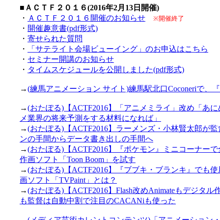
■ＡＣＴＦ２０１６(2016年2月13日開催)
・
ＡＣＴＦ２０１６開催のお知らせ
※開催終了
・
開催趣意書(pdf形式)
・
寄せられた質問
・
「サテライト会場ビューイング」のお申込はこちら
・
セミナー開講のお知らせ
・
タイムスケジュールを公開しました(pdf形式)
→
(練馬アニメーション サイト)練馬駅北口Coconeriで、
→
(おたぽる)【ACTF2016】「アニメミライ」改め「
メ業界の将来予測をする材料になれば」
→
(おたぽる)【ACTF2016】ラーメンズ・小林賢太郎
ンの手間からデータ書き出しの手間へ
→
(おたぽる)【ACTF2016】『ポケモン』ミニコーナ
作画ソフト「Toon Boom」を試す
→
(おたぽる)【ACTF2016】『ブブキ・ブランキ』で
画ソフト「TVPaint」とは？
→
(おたぽる)【ACTF2016】Flash改めAnimate
も監督は自動中割で注目のCACANiも使った
→
(メディア芸術カレントコンテンツ)「アニメーション