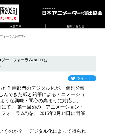
入会案内
お問い合わせ
ォーラム(ACTF)
ー・フォーラム(ACTF)」
ル
ツイート
た作画部門のデジタル化が、 個別分散
親しんできた紙と鉛筆によるアニメーショ
のような興味・関心の高まりに対応し、
同にて、 第一回めの「アニメーション・
ーラム")を、 2015年2月14日に開催
いくのか？ デジタル化によって得られ