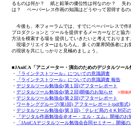
るものは何か？ 紙と鉛筆の優位性は何なのか？ 失わ
は？ ペーパーレス作画の知識はどうやって習得するの
今後も、本フォーラムでは、すでにペーパーレスで作
プロダクションと ツールを提供するメーカーなどと協
方法を模索する場を 提供していきたいと考えております
現場クリエイターはもちろん、多くの業界関係者にお集
の現状を共にしっかりと見極めましょう。
■JAniCA「アニメーター・演出のためのデジタルツー
・
『ラインテストツール』についての意識調査
・
『ラインテストツール』についての意識調査 報告
・
デジタルツール勉強会(第１回)アフターレポート
・
デジタルツール勉強会(第２回)開催のお知らせ
※開催
・
デジタルツール勉強会(第２回)アフターレポート
・
ワーキンググループ(第1回) アフターレポート(pdf形式)
・
デジタルツール勉強会(第３回)「テレビ局の４Ｋ対応
・
『デジタル作画勉強会＠オー・エル・エム』開催のお
・
「JAniCAデジタルツール勉強会合同セミナー」開催