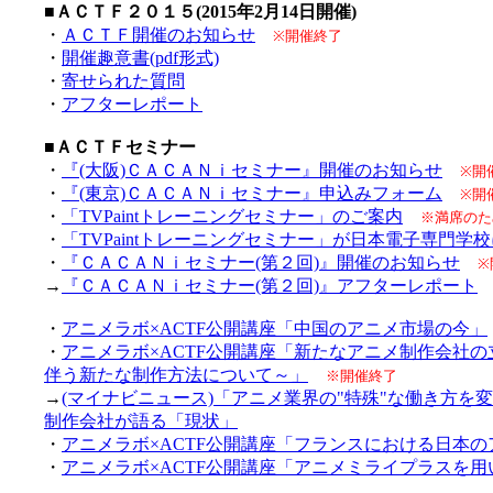
■ＡＣＴＦ２０１５(2015年2月14日開催)
・
ＡＣＴＦ開催のお知らせ
※開催終了
・
開催趣意書(pdf形式)
・
寄せられた質問
・
アフターレポート
■ＡＣＴＦセミナー
・
『(大阪)ＣＡＣＡＮｉセミナー』開催のお知らせ
※開
・
『(東京)ＣＡＣＡＮｉセミナー』申込みフォーム
※開
・
「TVPaintトレーニングセミナー」のご案内
※満席のた
・
「TVPaintトレーニングセミナー」が日本電子専門学
・
『ＣＡＣＡＮｉセミナー(第２回)』開催のお知らせ
※
→
『ＣＡＣＡＮｉセミナー(第２回)』アフターレポート
・
アニメラボ×ACTF公開講座「中国のアニメ市場の今」
・
アニメラボ×ACTF公開講座「新たなアニメ制作会社
伴う新たな制作方法について～」
※開催終了
→
(マイナビニュース)「アニメ業界の"特殊"な働き方を
制作会社が語る「現状」
・
アニメラボ×ACTF公開講座「フランスにおける日本
・
アニメラボ×ACTF公開講座「アニメミライプラスを用いたplayf