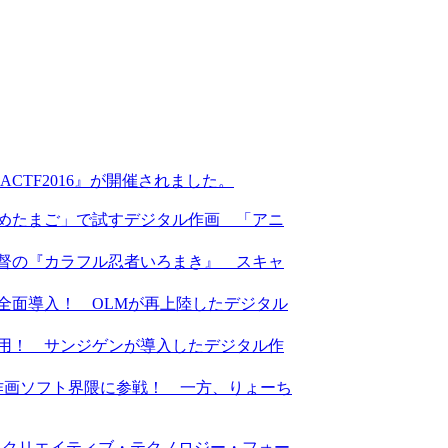
『ACTF2016』が開催されました。
あにめたまご」で試すデジタル作画 「アニ
が監督の『カラフル忍者いろまき』 スキャ
ーで全面導入！ OLMが再上陸したデジタル
も使用！ サンジゲンが導入したデジタル作
もデジタル作画ソフト界隈に参戦！ 一方、りょーち
・クリエイティブ・テクノロジー・フォー