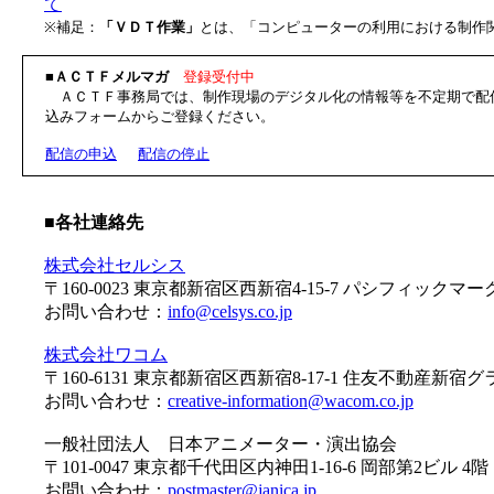
て
※補足：
「ＶＤＴ作業」
とは、「コンピューターの利用における制作
■ＡＣＴＦメルマガ
登録受付中
ＡＣＴＦ事務局では、制作現場のデジタル化の情報等を不定期で配
込みフォームからご登録ください。
配信の申込
配信の停止
■各社連絡先
株式会社セルシス
〒160-0023 東京都新宿区西新宿4-15-7 パシフィッ
お問い合わせ：
info@celsys.co.jp
株式会社ワコム
〒160-6131 東京都新宿区西新宿8-17-1 住友不動産新宿
お問い合わせ：
creative-information@wacom.co.jp
一般社団法人 日本アニメーター・演出協会
〒101-0047 東京都千代田区内神田1-16-6 岡部第2ビル 4階
お問い合わせ：
postmaster@janica.jp