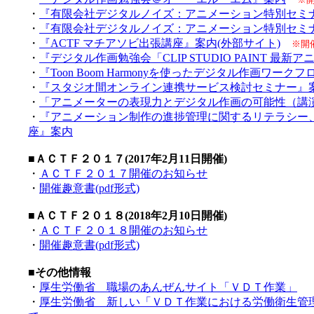
・
『有限会社デジタルノイズ：アニメーション特別セミナ
・
『有限会社デジタルノイズ：アニメーション特別セミナ
・
『ACTF マチアソビ出張講座』案内(外部サイト)
※開
・
『デジタル作画勉強会「CLIP STUDIO PAINT 最
・
『Toon Boom Harmonyを使ったデジタル作画ワー
・
『スタジオ間オンライン連携サービス検討セミナー』
・
「アニメーターの表現力とデジタル作画の可能性（講
・
『アニメーション制作の進捗管理に関するリテラシー
座』案内
■ＡＣＴＦ２０１７(2017年2月11日開催)
・
ＡＣＴＦ２０１７開催のお知らせ
・
開催趣意書(pdf形式)
■ＡＣＴＦ２０１８(2018年2月10日開催)
・
ＡＣＴＦ２０１８開催のお知らせ
・
開催趣意書(pdf形式)
■その他情報
・
厚生労働省 職場のあんぜんサイト「ＶＤＴ作業」
・
厚生労働省 新しい「ＶＤＴ作業における労働衛生管