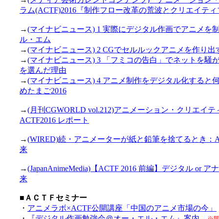
ラム(ACTF)2016『制作フロー改革の荒波とクリエイ
→
(マイナビニュース) 1 実際にデジタル作画でアニメを
ル・エム
→
(マイナビニュース) 2 CGでセルルックアニメを作り
→
(マイナビニュース) 3 「フミコの告白」でネットを
を選んだ理由
→
(マイナビニュース) 4 アニメ制作をデジタル化すると
めたまご2016
→
(月刊CGWORLD vol.212)アニメーション・クリ
ACTF2016 レポート
→
(WIRED)続・アニメーターが紙と鉛筆を捨てるとき：
来
→
(JapanAnimeMedia)【ACTF 2016 前編】デジタ
来
■ＡＣＴＦセミナー
・
アニメラボ×ACTF公開講座「中国のアニメ市場の今」
・
『デジタル作画勉強会＠オー・エル・エム』案内
※